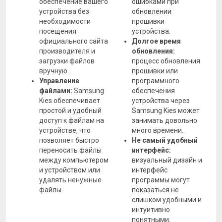
обеспечение вашего
ошибками при
устройства без
обновлении
необходимости
прошивки
посещения
устройства.
официального сайта
Долгое время
производителя и
обновления:
загрузки файлов
процесс обновления
вручную.
прошивки или
Управление
программного
файлами:
Samsung
обеспечения
Kies обеспечивает
устройства через
простой и удобный
Samsung Kies может
доступ к файлам на
занимать довольно
устройстве, что
много времени.
позволяет быстро
Не самый удобный
переносить файлы
интерфейс:
между компьютером
визуальный дизайн и
и устройством или
интерфейс
удалять ненужные
программы могут
файлы.
показаться не
слишком удобными и
интуитивно
понятными.