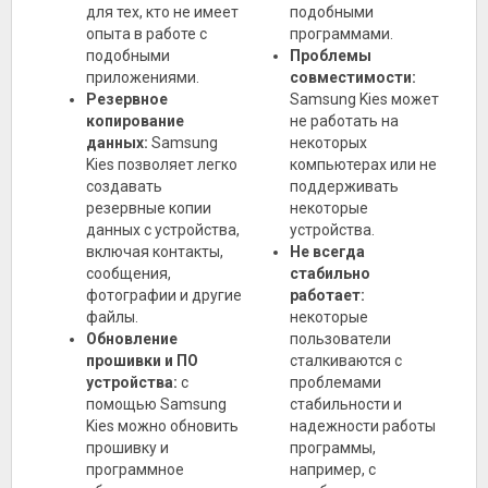
для тех, кто не имеет
подобными
опыта в работе с
программами.
подобными
Проблемы
приложениями.
совместимости:
Резервное
Samsung Kies может
копирование
не работать на
данных:
Samsung
некоторых
Kies позволяет легко
компьютерах или не
создавать
поддерживать
резервные копии
некоторые
данных с устройства,
устройства.
включая контакты,
Не всегда
сообщения,
стабильно
фотографии и другие
работает:
файлы.
некоторые
Обновление
пользователи
прошивки и ПО
сталкиваются с
устройства:
с
проблемами
помощью Samsung
стабильности и
Kies можно обновить
надежности работы
прошивку и
программы,
программное
например, с