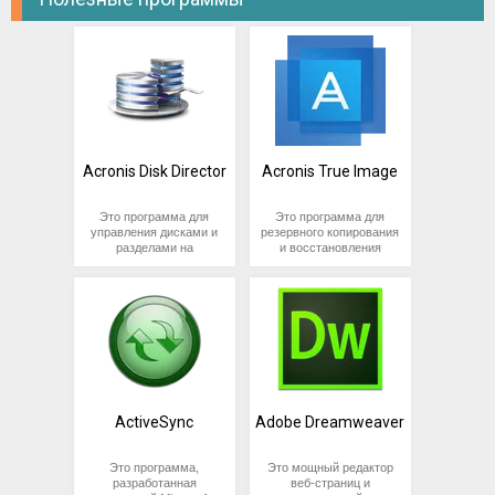
Acronis Disk Director
Acronis True Image
Это программа для
Это программа для
управления дисками и
резервного копирования
разделами на
и восстановления
компьютере,
данных, разработанная
разработанная
компанией Acronis. Она
компанией Acronis. Она
позволяет
позволяет
пользователям
пользователям
создавать резервные
создавать, изменять,
копии операционной
перемещать и
системы, приложений,
объединять разделы на
настроек и данных, а
жестких дисках,
также восстанавливать
управлять файловыми
систему в случае
системами и многое
сбоев.
ActiveSync
Adobe Dreamweaver
другое.
Это программа,
Это мощный редактор
разработанная
веб-страниц и