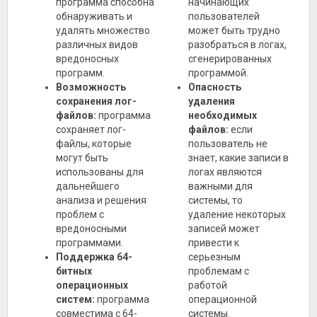
программа способна
начинающих
обнаруживать и
пользователей
удалять множество
может быть трудно
различных видов
разобраться в логах,
вредоносных
сгенерированных
программ.
программой.
Возможность
Опасность
сохранения лог-
удаления
файлов:
программа
необходимых
сохраняет лог-
файлов:
если
файлы, которые
пользователь не
могут быть
знает, какие записи в
использованы для
логах являются
дальнейшего
важными для
анализа и решения
системы, то
проблем с
удаление некоторых
вредоносными
записей может
программами.
привести к
Поддержка 64-
серьезным
битных
проблемам с
операционных
работой
систем:
программа
операционной
совместима с 64-
системы.