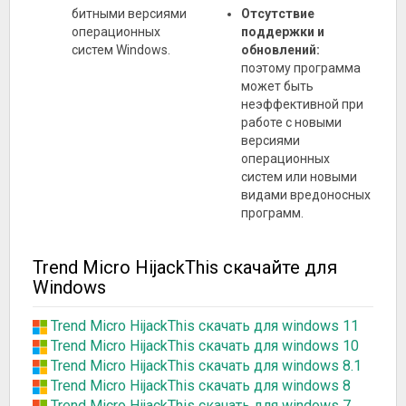
битными версиями
Отсутствие
операционных
поддержки и
систем Windows.
обновлений:
поэтому программа
может быть
неэффективной при
работе с новыми
версиями
операционных
систем или новыми
видами вредоносных
программ.
Trend Micro HijackThis скачайте для
Windows
Trend Micro HijackThis скачать для windows 11
Trend Micro HijackThis скачать для windows 10
Trend Micro HijackThis скачать для windows 8.1
Trend Micro HijackThis скачать для windows 8
Trend Micro HijackThis скачать для windows 7