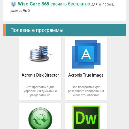
Wise Care 365
скачать бесплатно
для Windows,
размер 9мб
Полезные программы
Acronis Disk Director
Acronis True Image
Это программа для
Это программа для
управления дисками и
резервного копирования
разделами на
и восстановления
компьютере,
данных, разработанная
разработанная
компанией Acronis. Она
компанией Acronis. Она
позволяет
позволяет
пользователям
пользователям
создавать резервные
создавать, изменять,
копии операционной
перемещать и
системы, приложений,
объединять разделы на
настроек и данных, а