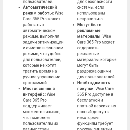
пользователей.
для безопасности
Автоматический
системы, если
режим работы:
Wise
использованы
Care 365 Pro может
неправильно.
работать в
Могут быть
автоматическом
рекламные
режиме, выполняя
материалы:
Wise
задачи оптимизации
Care 365 Pro может
и очистки в фоновом
содержать
режиме, что удобно
рекламные
для пользователей,
материалы, которые
которые не хотят
могут быть
тратить время на
раздражающими
ручное управление
для пользователей.
программой.
Необходимость
Многоязычный
покупки:
Wise Care
интерфейс:
Wise
365 Pro доступен в
Care 365 Pro
бесплатной и
поддерживает
платной версиях, но
множество языков,
полный доступ к
что позволяет
некоторым
пользователям из
функциям требует
разных стран
покупки лицензии.